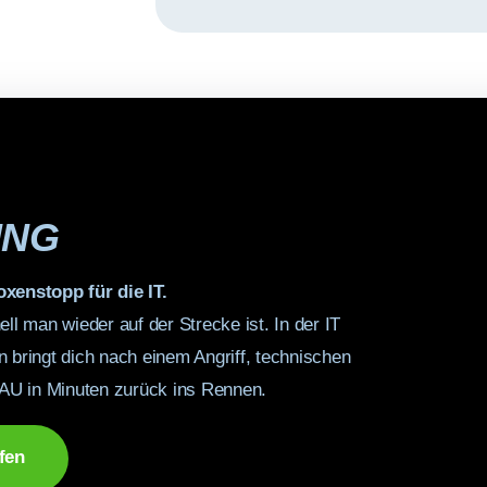
w
e
i
s
(
E
U
-
D
S
G
ING
V
O
)
xenstopp für die IT.
*
ll man wieder auf der Strecke ist. In der IT
 bringt dich nach einem Angriff, technischen
GAU in Minuten zurück ins Rennen.
fen