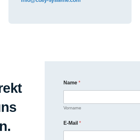
info@cosy-systeme.com
Name
*
rekt
uns
Vorname
n.
E-Mail
*