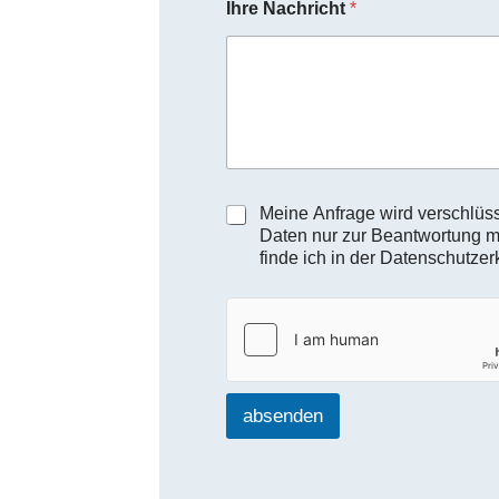
Ihre Nachricht
*
D
Meine Anfrage wird verschlü
a
Daten nur zur Beantwortung m
t
finde ich in der Datenschutzer
e
n
s
c
h
u
t
absenden
z
h
i
n