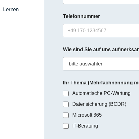
. Lernen
T
Telefonnummer
h
e
m
a
E
-
Wie sind Sie auf uns aufmerks
M
a
i
l
N
a
Ihr Thema (Mehrfachnennung mö
c
Automatische PC-Wartung
h
r
Datensicherung (BCDR)
i
c
Microsoft 365
h
t
IT-Beratung