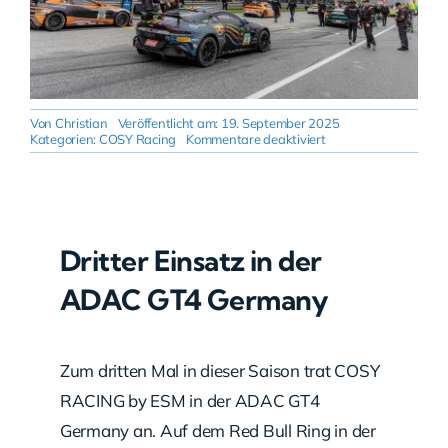
Von
Christian
Veröffentlicht am: 19. September 2025
für
Kategorien:
COSY Racing
Kommentare deaktiviert
Red
Bull
Ring:
Podium,
Rookie-
Sieg
und
Dritter Einsatz in der
digitale
Resilienz:
ADAC GT4 Germany
COSY
RACING
by
ESM
Zum dritten Mal in dieser Saison trat COSY
RACING by ESM in der ADAC GT4
Germany an. Auf dem Red Bull Ring in der